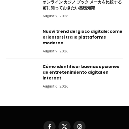
オンライン カジノ ブック メーカを比較する
前に知っておきたい基礎知識
August 7, 2026
Nuovi trend del gioco digitale: come
orientarsi tra le piattaforme
moderne
August 7, 2026
Cómo identificar buenas opciones
de entretenimiento digital en
internet
August 6, 2026
Facebook
X
Instagram